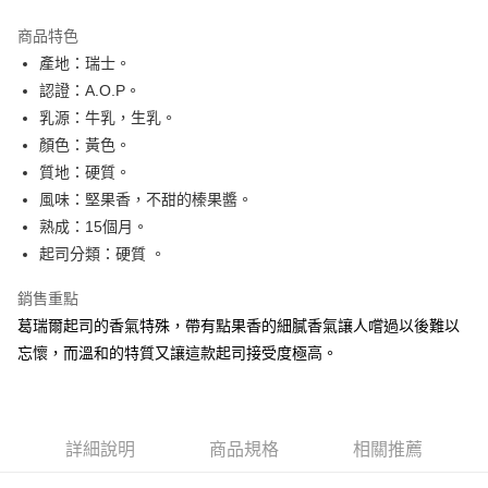
Apple Pay
商品特色
街口支付
產地：瑞士。
認證：A.O.P。
悠遊付
乳源：牛乳，生乳。
Google Pay
顏色：黃色。
質地：硬質。
全盈+PAY
風味：堅果香，不甜的榛果醬。
AFTEE先享後付
熟成：15個月。
相關說明
起司分類：硬質 。
【關於「AFTEE先享後付」】
ATM付款
AFTEE先享後付是「在收到商品之後才付款」的支付方式。 讓您購物簡單
銷售重點
便利好安心！
葛瑞爾起司的香氣特殊，帶有點果香的細膩香氣讓人嚐過以後難以
１．簡單：不需註冊會員、不需綁卡、不需儲值。
運送方式
２．便利：只要手機號碼，簡訊認證，即可結帳。
忘懷，而溫和的特質又讓這款起司接受度極高。
３．安心：先確認商品／服務後，再付款。
專業配送
每筆NT$250，滿NT$2,500(含以上)免運費
【「AFTEE先享後付」結帳流程】
１．於結帳方式選擇「AFTEE先享後付」後，將跳轉至「AFTEE先享後付」
結帳頁面，進行簡訊認證並確認金額後，即可完成結帳。
詳細說明
商品規格
相關推薦
２．訂單成立數日內，您將收到繳費通知簡訊。
３．收到繳費通知簡訊後14天內，點擊此簡訊中的連結，可透過四大超商／