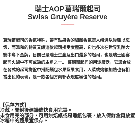
ATM／網路銀行／等多元方式進行付款，方視為交易完成。
瑞士AOP葛瑞爾起司
※ 請注意：結帳手續完成當下不需立刻繳費，但若您需要取消訂單，請聯絡
Swiss Gruyère Reserve
購買商品的店家。未經商家同意取消之訂單仍視為有效，需透過AFTEE先享
後付繳納相關費用。
────
※ 交易是否成功請以「AFTEE先享後付 」之結帳頁面顯示為準，若有關於
是否繳費成功／繳費後需取消欲退款等相關疑問，請聯繫「AFTEE先享後付
客戶支援中心」
https://netprotections.freshdesk.com/support/home
葛瑞爾起司的香氣特殊，帶有點果香的細膩香氣讓人嚐過以後難以忘
懷，而溫和的特質又讓這款起司接受度極高，它也多次在世界乳酪大
【注意事項】
１．透過由恩沛科技股份有限公司提供之「AFTEE先享後付」服務完成之交
賽中奪下金牌，目前已是瑞士生產及出口最多的起司，也是瑞士國宴
易，需依本服務之必要範圍內提供個人資料，並將交易相關給付款項請求債
起司火鍋中不可或缺的主角之一。
葛瑞爾起司的用途廣泛，它適合放
權轉讓予恩沛科技股份有限公司。
在各式的起司拼盤中搭配麵包水果堅果食用，入菜或烤箱加熱也有相
２．關於個人資料處理事宜，請瀏覽以下網址：
https://aftee.tw/terms/#terms3
當出色的表現，是一款各個方向都表現度極佳的起司。
３．未成年的使用者請事先徵得法定代理人或監護人之同意方可使用
「AFTEE先享後付」，若未經同意申辦者引起之損失，本公司不負相關責
任。
４．使用「AFTEE先享後付」時，將依據個別帳號之用戶狀況，依本公司即
時審查核予不同之上限額度；若仍有額度不足之情形，本公司將視審查結果
【保存方式】
請求用戶進行身份認證。
冷藏，開封後建議儘快食用完畢
。
５．嚴禁一人註冊多個帳號或使用他人資訊註冊。若發現惡意使用之情形，
未食用完的部分，可用烘焙紙或是蠟紙包裹，放入保鮮盒再放置
恩沛科技股份有限公司將有權停止該用戶之使用額度並採取法律行動。
冰箱中的蔬果室保存。