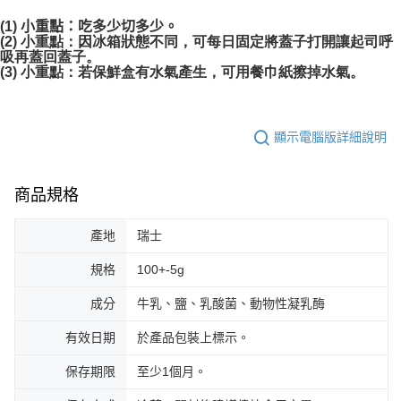
(1)
小重點：吃多少切多少。
(2)
小重點：因冰箱狀態不同，可每日固定將蓋子打開讓起司呼
吸再蓋回蓋子。
(3)
小重點：若保鮮盒有水氣產生，可用餐巾紙擦掉水氣。
顯示電腦版詳細說明
商品規格
產地
瑞士
規格
100+-5g
成分
牛乳、鹽、乳酸菌、動物性凝乳酶
有效日期
於產品包裝上標示。
保存期限
至少1個月。