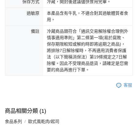
保存方式
冷藏，開封後建議儘快食用完畢。
過敏原
本產品含有牛乳，不適合對其過敏體質者食
用。
備註
冷藏商品類符合「通訊交易解除權合理例外
情事適用準則」第二條第一項(易於腐敗、
保存期限較短或解約時即將逾期之商品)，
將排除7日解除權時，不再適用消費者保護
法（以下簡稱消保法）第19條規定之7日解
除權。因此不受理商品退貨，請確定是您需
要的商品再進行下單。
客服
商品相關分類 (1)
食品系列
歐式風乾肉/起司