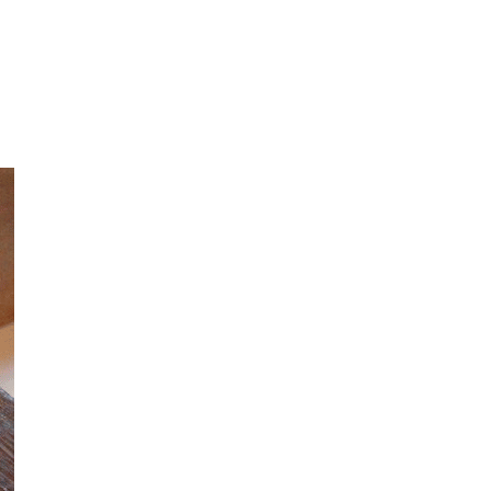
年的使用者請事先徵得法定代理人或監護人之同意方可使用
E先享後付」，若未經同意申辦者引起之損失，本公司不負相關責
AFTEE先享後付」時，將依據個別帳號之用戶狀況，依本公司
核予不同之上限額度；若仍有額度不足之情形，本公司將視審查
用戶進行身份認證。
一人註冊多個帳號或使用他人資訊註冊。若發現惡意使用之情
科技股份有限公司將有權停止該用戶之使用額度並採取法律行