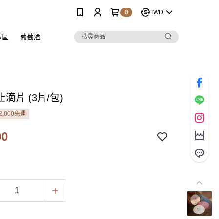
0
TWD
專區
葡萄酒
滴片 (3片/包)
2,000免運
00