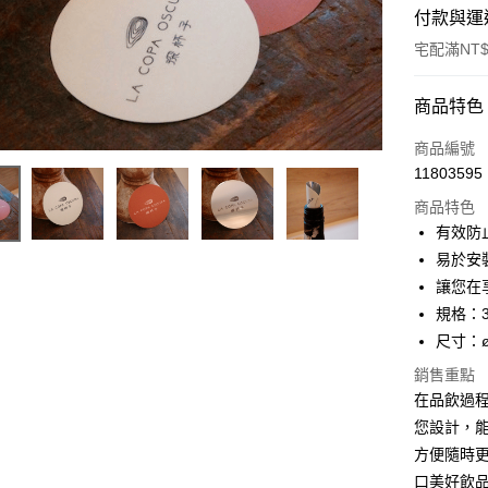
付款與運
宅配滿NT$
付款方式
商品特色
信用卡一
商品編號
11803595
LINE Pay
商品特色
Apple Pay
有效防
易於安
街口支付
讓您在
悠遊付
規格：
尺寸：ø7
Google Pa
銷售重點
全盈+PAY
在品飲過
AFTEE先
您設計，
相關說明
方便隨時
【關於「A
口美好飲