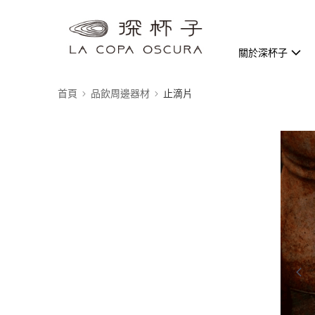
關於深杯子
首頁
品飲周邊器材
止滴片