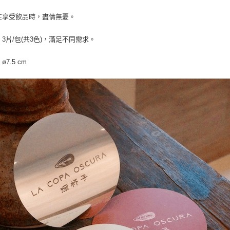
３．未成
「AFTE
在享受飲品時，盡情無憂。
任。
４．使用「
：3片/包(共3色)，滿足不同需求。
即時審查
結果請求
５．嚴禁
ø7.5 cm
形，恩沛
動。