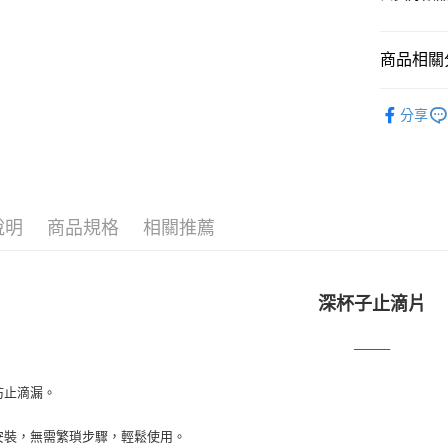
ATM付款
AFTEE
便利好安
貨到付款
１．簡單
商品相關分
２．便利
３．安心
品飲周邊
運送方式
【「AFT
分享
深杯子自
１．於結帳
本島宅配
付」結帳
每筆NT$1
２．訂單
３．收到繳
／ATM／
貨到付款
※ 請注意
說明
商品規格
相關推薦
每筆NT$1
絡購買商品
先享後付
※ 交易是
是否繳費成
深杯子止滴片
付客戶支
【注意事
────
１．透過由
交易，需
防止滴漏。
求債權轉
２．關於
安裝，無需繁瑣步驟，輕鬆使用。
https://aft