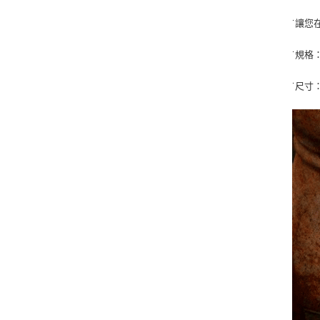
˙讓您
˙規格
˙尺寸：