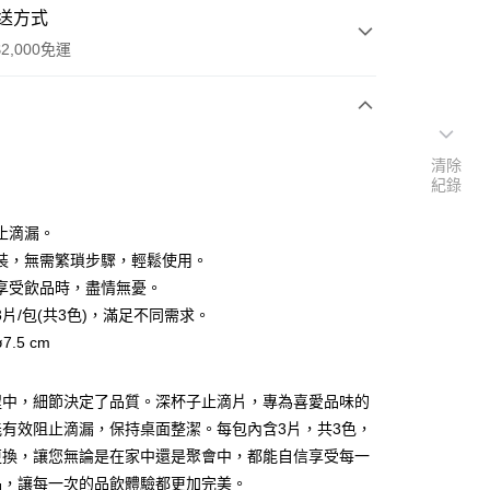
送方式
2,000免運
次付款
清除
紀錄
止滴漏。
裝，無需繁瑣步驟，輕鬆使用。
享受飲品時，盡情無憂。
3片/包(共3色)，滿足不同需求。
.5 cm
y
程中，細節決定了品質。深杯子止滴片，專為喜愛品味的
享後付
能有效阻止滴漏，保持桌面整潔。每包內含3片，共3色，
更換，讓您無論是在家中還是聚會中，都能自信享受每一
FTEE先享後付」】
品，讓每一次的品飲體驗都更加完美。