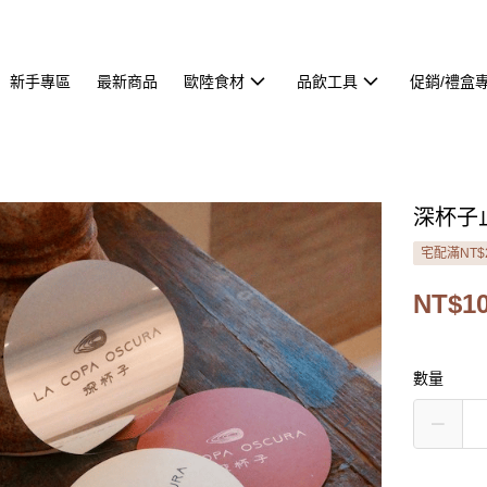
新手專區
最新商品
歐陸食材
品飲工具
促銷/禮盒
深杯子止
宅配滿NT$
NT$1
數量