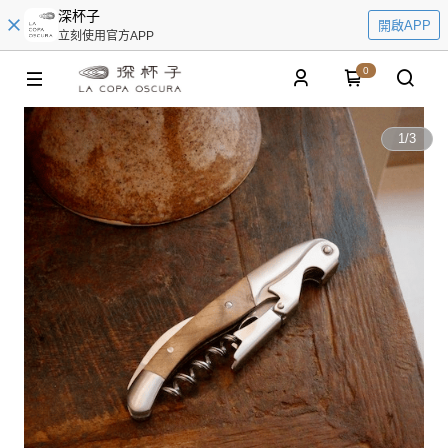
深杯子
開啟APP
立刻使用官方APP
0
1
/
3