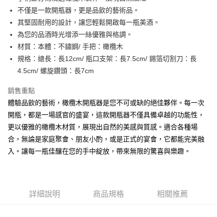
不僅是一款開瓶器，更是品飲的藝術品。
悠遊付
其堅固耐用的設計，讓您輕鬆開啟每一瓶美酒。
Google Pay
為您的品酒時光增添一絲優雅與格調。
材質：本體：不鏽鋼/ 手把：橄欖木
全盈+PAY
規格：總長：長12cm/ 瓶口支架：長7.5cm/ 錫箔切割刀：長
AFTEE先享後付
4.5cm/ 螺旋鑽頭：長7cm
相關說明
銷售重點
【關於「AFTEE先享後付」】
ATM付款
AFTEE先享後付是「在收到商品之後才付款」的支付方式。 讓您購物簡單
體驗品飲的藝術，橄欖木開瓶器是您不可或缺的絕佳夥伴。每一次
便利好安心！
開瓶，都是一場感官的盛宴，這款開瓶器不僅具備卓越的功能性，
貨到付款
１．簡單：不需註冊會員、不需綁卡、不需儲值。
２．便利：只要手機號碼，簡訊認證，即可結帳。
更以優雅的橄欖木材質，展現出自然的美感與質感。適合各種場
３．安心：先確認商品／服務後，再付款。
合，無論是家庭聚會、朋友小酌，或是正式的宴會，它都能完美融
運送方式
入。讓每一瓶佳釀在您的手中綻放，帶來無限的驚喜與樂趣。
【「AFTEE先享後付」結帳流程】
本島宅配
１．於結帳方式選擇「AFTEE先享後付」後，將跳轉至「AFTEE先享後付」
每筆NT$150，滿NT$2,000(含以上)免運費
結帳頁面，進行簡訊認證並確認金額後，即可完成結帳。
２．訂單成立數日內，您將收到繳費通知簡訊。
貨到付款
３．收到繳費通知簡訊後14天內，點擊此簡訊中的連結，可透過四大超商／
詳細說明
商品規格
相關推薦
ATM／網路銀行／等多元方式進行付款，方視為交易完成。
每筆NT$150，滿NT$2,000(含以上)免運費
※ 請注意：結帳手續完成當下不需立刻繳費，但若您需要取消訂單，請聯絡
購買商品的店家。未經商家同意取消之訂單仍視為有效，需透過AFTEE先享