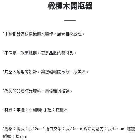
後付繳納相關費用。
橄欖木開瓶器
※ 交易是否成功請以「AFTEE先享後付 」之結帳頁面顯示為準，若有關於
是否繳費成功／繳費後需取消欲退款等相關疑問，請聯繫「AFTEE先享後付
客戶支援中心」
https://netprotections.freshdesk.com/support/home
────
【注意事項】
˙手柄部分為精選橄欖木製作，展現自然紋理。
１．透過由恩沛科技股份有限公司提供之「AFTEE先享後付」服務完成之交
易，需依本服務之必要範圍內提供個人資料，並將交易相關給付款項請求債
權轉讓予恩沛科技股份有限公司。
˙不僅是一款開瓶器，更是品飲的藝術品。
２．關於個人資料處理事宜，請瀏覽以下網址：
https://aftee.tw/terms/#terms3
３．未成年的使用者請事先徵得法定代理人或監護人之同意方可使用
「AFTEE先享後付」，若未經同意申辦者引起之損失，本公司不負相關責
˙其堅固耐用的設計，讓您輕鬆開啟每一瓶美酒。
任。
４．使用「AFTEE先享後付」時，將依據個別帳號之用戶狀況，依本公司即
時審查核予不同之上限額度；若仍有額度不足之情形，本公司將視審查結果
˙為您的品酒時光增添一絲優雅與格調。
請求用戶進行身份認證。
５．嚴禁一人註冊多個帳號或使用他人資訊註冊。若發現惡意使用之情形，
恩沛科技股份有限公司將有權停止該用戶之使用額度並採取法律行動。
˙材質：本體：不鏽鋼/ 手把：橄欖木
˙規格：總長：長12cm/ 瓶口支架：長7.5cm/ 錫箔切割刀：長4.5cm/ 螺旋
鑽頭：長7cm