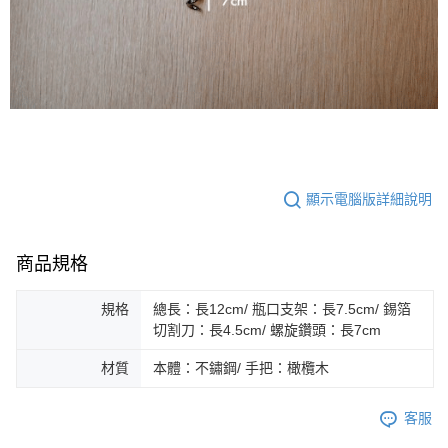
顯示電腦版詳細說明
商品規格
規格
總長：長12cm/ 瓶口支架：長7.5cm/ 錫箔
切割刀：長4.5cm/ 螺旋鑽頭：長7cm
材質
本體：不鏽鋼/ 手把：橄欖木
客服