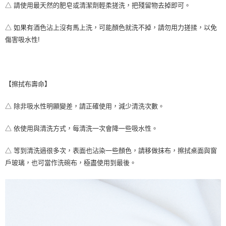
△ 請使用最天然的肥皂或清潔劑輕柔搓洗，把殘留物去掉即可。
△ 如果有酒色沾上沒有馬上洗，可能顏色就洗不掉，請勿用力搓揉，以免
傷害吸水性!
【擦拭布壽命】
△ 除非吸水性明顯變差，請正確使用，減少清洗次數。
△ 依使用與清洗方式，每清洗一次會降一些吸水性。
△ 等到清洗過很多次，表面也沾染一些顏色，請移做抹布，擦拭桌面與窗
戶玻璃，也可當作洗碗布，極盡使用到最後。