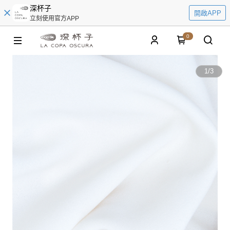
深杯子
開啟APP
立刻使用官方APP
0
1
/
3