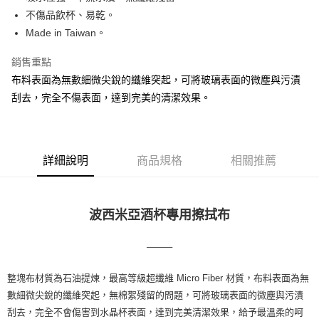
不傷品飲杯、易乾。
悠遊付
Made in Taiwan。
Google Pay
銷售重點
全盈+PAY
布料表面為無數細微尖銳的纖維突起，可將玻璃表面的微塵與污漬
刮去，完全不傷表面，達到完美的清潔效果。
AFTEE先享後付
相關說明
【關於「AFTEE先享後付」】
ATM付款
AFTEE先享後付是「在收到商品之後才付款」的支付方式。 讓您購物簡單
便利好安心！
詳細說明
商品規格
相關推薦
貨到付款
１．簡單：不需註冊會員、不需綁卡、不需儲值。
２．便利：只要手機號碼，簡訊認證，即可結帳。
３．安心：先確認商品／服務後，再付款。
運送方式
波西米亞酒杯專用擦拭布
【「AFTEE先享後付」結帳流程】
本島宅配
１．於結帳方式選擇「AFTEE先享後付」後，將跳轉至「AFTEE先享後付」
────
每筆NT$150，滿NT$2,000(含以上)免運費
結帳頁面，進行簡訊認證並確認金額後，即可完成結帳。
２．訂單成立數日內，您將收到繳費通知簡訊。
貨到付款
３．收到繳費通知簡訊後14天內，點擊此簡訊中的連結，可透過四大超商／
整塊布材質為石油提煉，最高等級超纖維 Micro Fiber 材質，布料表面為無
ATM／網路銀行／等多元方式進行付款，方視為交易完成。
每筆NT$150，滿NT$2,000(含以上)免運費
數細微尖銳的纖維突起，無棉絮殘留的問題，可將玻璃表面的微塵與污漬
※ 請注意：結帳手續完成當下不需立刻繳費，但若您需要取消訂單，請聯絡
刮去，完全不會傷害到水晶杯表面，達到完美清潔效果，給予最溫柔的呵
購買商品的店家。未經商家同意取消之訂單仍視為有效，需透過AFTEE先享