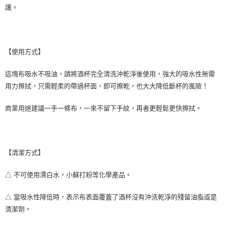
後付繳納相關費用。
護。
※ 交易是否成功請以「AFTEE先享後付 」之結帳頁面顯示為準，若有關於
是否繳費成功／繳費後需取消欲退款等相關疑問，請聯繫「AFTEE先享後付
客戶支援中心」
https://netprotections.freshdesk.com/support/home
【注意事項】
【使用方式】
１．透過由恩沛科技股份有限公司提供之「AFTEE先享後付」服務完成之交
易，需依本服務之必要範圍內提供個人資料，並將交易相關給付款項請求債
這塊布吸水不吸油，請將酒杯完全清洗沖乾淨後使用，強大的吸水性無需
權轉讓予恩沛科技股份有限公司。
用力擦拭，只需輕柔的帶過杯面，即可擦乾，也大大降低斷杯的風險！
２．關於個人資料處理事宜，請瀏覽以下網址：
https://aftee.tw/terms/#terms3
３．未成年的使用者請事先徵得法定代理人或監護人之同意方可使用
商業用途建議一手一條布，一來不留下手紋，再者更輕鬆更快擦拭。
「AFTEE先享後付」，若未經同意申辦者引起之損失，本公司不負相關責
任。
４．使用「AFTEE先享後付」時，將依據個別帳號之用戶狀況，依本公司即
時審查核予不同之上限額度；若仍有額度不足之情形，本公司將視審查結果
請求用戶進行身份認證。
【清潔方式】
５．嚴禁一人註冊多個帳號或使用他人資訊註冊。若發現惡意使用之情形，
恩沛科技股份有限公司將有權停止該用戶之使用額度並採取法律行動。
△ 不可使用漂白水，小蘇打粉等化學產品。
△ 當吸水性降低時，表示布表面覆蓋了酒杯沒有沖洗乾淨的殘留油脂或是
清潔劑。