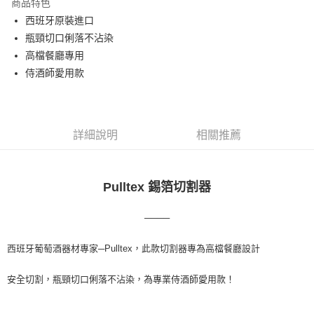
商品特色
街口支付
西班牙原裝進口
瓶頸切口俐落不沾染
悠遊付
高檔餐廳專用
Google Pay
侍酒師愛用款
全盈+PAY
AFTEE先享後付
詳細說明
相關推薦
相關說明
【關於「AFTEE先享後付」】
ATM付款
AFTEE先享後付是「在收到商品之後才付款」的支付方式。 讓您購物簡單
便利好安心！
Pulltex 錫箔切割器
貨到付款
１．簡單：不需註冊會員、不需綁卡、不需儲值。
２．便利：只要手機號碼，簡訊認證，即可結帳。
３．安心：先確認商品／服務後，再付款。
────
運送方式
【「AFTEE先享後付」結帳流程】
本島宅配
西班牙葡萄酒器材專家─Pulltex，此款切割器專為高檔餐廳設計
１．於結帳方式選擇「AFTEE先享後付」後，將跳轉至「AFTEE先享後付」
每筆NT$150，滿NT$2,000(含以上)免運費
結帳頁面，進行簡訊認證並確認金額後，即可完成結帳。
安全切割，瓶頸切口俐落不沾染，為專業侍酒師愛用款！
２．訂單成立數日內，您將收到繳費通知簡訊。
貨到付款
３．收到繳費通知簡訊後14天內，點擊此簡訊中的連結，可透過四大超商／
ATM／網路銀行／等多元方式進行付款，方視為交易完成。
每筆NT$150，滿NT$2,000(含以上)免運費