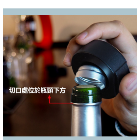
※ 請注意：結帳手續完成當下不需立刻繳費，但若您需要取消訂單，請聯絡
購買商品的店家。未經商家同意取消之訂單仍視為有效，需透過AFTEE先享
後付繳納相關費用。
※ 交易是否成功請以「AFTEE先享後付 」之結帳頁面顯示為準，若有關於
是否繳費成功／繳費後需取消欲退款等相關疑問，請聯繫「AFTEE先享後付
客戶支援中心」
https://netprotections.freshdesk.com/support/home
【注意事項】
１．透過由恩沛科技股份有限公司提供之「AFTEE先享後付」服務完成之交
易，需依本服務之必要範圍內提供個人資料，並將交易相關給付款項請求債
權轉讓予恩沛科技股份有限公司。
２．關於個人資料處理事宜，請瀏覽以下網址：
https://aftee.tw/terms/#terms3
３．未成年的使用者請事先徵得法定代理人或監護人之同意方可使用
「AFTEE先享後付」，若未經同意申辦者引起之損失，本公司不負相關責
任。
４．使用「AFTEE先享後付」時，將依據個別帳號之用戶狀況，依本公司即
時審查核予不同之上限額度；若仍有額度不足之情形，本公司將視審查結果
請求用戶進行身份認證。
５．嚴禁一人註冊多個帳號或使用他人資訊註冊。若發現惡意使用之情形，
恩沛科技股份有限公司將有權停止該用戶之使用額度並採取法律行動。