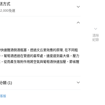
送方式
2,000免運
次付款
清除
紀錄
快速醒酒倒酒瓶塞，透過文丘里效應的原理, 在不同粗
中，葡萄酒透過在管道的最窄處，速度達到最大值，壓力
值，從而產生吸附作用將空氣與葡萄酒快速加壓、節省醒
y
類 (1)
享後付
器材
瓶塞
客服
FTEE先享後付」】