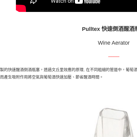
３．未成
「AFTE
任。
４．使用「
即時審查
Pulltex 快速倒酒醒
結果請求
５．嚴禁
形，恩沛
Wine Aerator
動。
────
製的快速醒酒倒酒瓶塞，透過文丘里效應的原理, 在不同粗細的管道中，葡萄
從而產生吸附作用將空氣與葡萄酒快速加壓、節省醒酒時間。