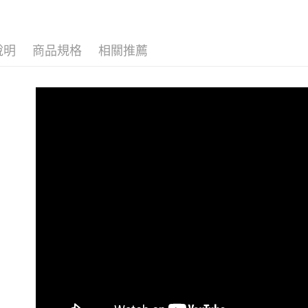
ATM付款
AFTEE
便利好安
貨到付款
１．簡單
２．便利
說明
商品規格
相關推薦
３．安心
運送方式
【「AFT
１．於結帳
本島宅配
付」結帳
每筆NT$1
２．訂單
３．收到繳
／ATM／
貨到付款
※ 請注意
每筆NT$1
絡購買商品
先享後付
※ 交易是
是否繳費成
付客戶支
【注意事
１．透過由
交易，需
求債權轉
２．關於
https://aft