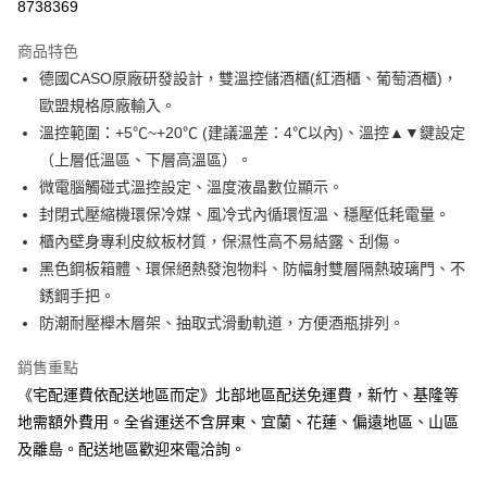
8738369
Apple Pay
商品特色
街口支付
德國CASO原廠研發設計，雙溫控儲酒櫃(紅酒櫃、葡萄酒櫃)，
歐盟規格原廠輸入。
悠遊付
溫控範圍：+5℃~+20℃ (建議溫差：4℃以內)、溫控▲▼鍵設定
Google Pay
（上層低溫區、下層高溫區）。
微電腦觸碰式溫控設定、溫度液晶數位顯示。
全盈+PAY
封閉式壓縮機環保冷媒、風冷式內循環恆溫、穩壓低耗電量。
AFTEE先享後付
櫃內壁身專利皮紋板材質，保濕性高不易結露、刮傷。
相關說明
黑色鋼板箱體、環保絕熱發泡物料、防幅射雙層隔熱玻璃門、不
【關於「AFTEE先享後付」】
銹鋼手把。
ATM付款
AFTEE先享後付是「在收到商品之後才付款」的支付方式。 讓您購物簡單
防潮耐壓櫸木層架、抽取式滑動軌道，方便酒瓶排列。
便利好安心！
１．簡單：不需註冊會員、不需綁卡、不需儲值。
運送方式
２．便利：只要手機號碼，簡訊認證，即可結帳。
銷售重點
３．安心：先確認商品／服務後，再付款。
本島宅配
《宅配運費依配送地區而定》北部地區配送免運費，新竹、基隆等
每筆NT$150，滿NT$2,000(含以上)免運費
地需額外費用。全省運送不含屏東、宜蘭、花蓮、偏遠地區、山區
【「AFTEE先享後付」結帳流程】
１．於結帳方式選擇「AFTEE先享後付」後，將跳轉至「AFTEE先享後付」
及離島。配送地區歡迎來電洽詢。
宅配（運費依配送地區而定，將有專人與您聯繫）
結帳頁面，進行簡訊認證並確認金額後，即可完成結帳。
２．訂單成立數日內，您將收到繳費通知簡訊。