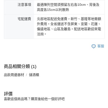
注意事項
最適陳列空間須預留左右各10cm、背後及
高度各15cm以利散熱
宅配運費
北部地區配送免運費，新竹、基隆等地需額
外費用。全省運送不含屏東、宜蘭、花蓮、
偏遠地區、山區及離島。配送地區歡迎來電
洽詢。
客服
商品相關分類 (1)
品飲周邊器材
儲酒櫃
評價
喜歡這個商品嗎？購買後給他一個好評吧