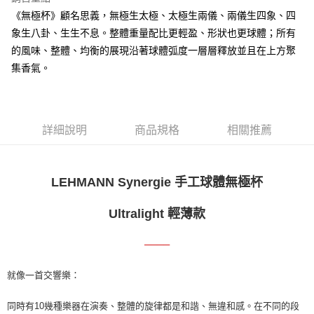
街口支付
《無極杯》顧名思義，無極生太極、太極生兩儀、兩儀生四象、四
象生八卦、生生不息。整體重量配比更輕盈、形狀也更球體；所有
悠遊付
的風味、整體、均衡的展現沿著球體弧度一層層釋放並且在上方聚
Google Pay
集香氣。
全盈+PAY
AFTEE先享後付
詳細說明
商品規格
相關推薦
相關說明
【關於「AFTEE先享後付」】
ATM付款
AFTEE先享後付是「在收到商品之後才付款」的支付方式。 讓您購物簡單
便利好安心！
LEHMANN Synergie 手工球體無極杯
貨到付款
１．簡單：不需註冊會員、不需綁卡、不需儲值。
２．便利：只要手機號碼，簡訊認證，即可結帳。
Ultralight 輕薄款
３．安心：先確認商品／服務後，再付款。
運送方式
【「AFTEE先享後付」結帳流程】
本島宅配
────
１．於結帳方式選擇「AFTEE先享後付」後，將跳轉至「AFTEE先享後付」
每筆NT$150，滿NT$2,000(含以上)免運費
結帳頁面，進行簡訊認證並確認金額後，即可完成結帳。
就像一首交響樂：
２．訂單成立數日內，您將收到繳費通知簡訊。
貨到付款
３．收到繳費通知簡訊後14天內，點擊此簡訊中的連結，可透過四大超商／
ATM／網路銀行／等多元方式進行付款，方視為交易完成。
同時有10幾種樂器在演奏、整體的旋律都是和諧、無違和感。在不同的段
每筆NT$150，滿NT$2,000(含以上)免運費
※ 請注意：結帳手續完成當下不需立刻繳費，但若您需要取消訂單，請聯絡