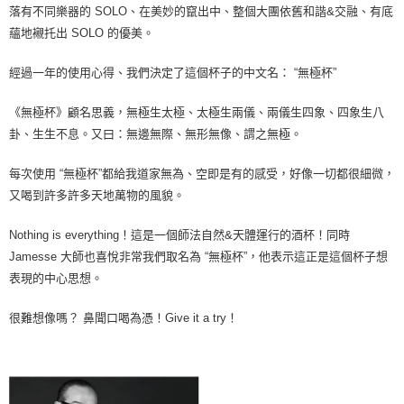
落有不同樂器的 SOLO、在美妙的竄出中、整個大團依舊和諧&交融、有底
購買商品的店家。未經商家同意取消之訂單仍視為有效，需透過AFTEE先享
後付繳納相關費用。
蘊地襯托出 SOLO 的優美。
※ 交易是否成功請以「AFTEE先享後付 」之結帳頁面顯示為準，若有關於
是否繳費成功／繳費後需取消欲退款等相關疑問，請聯繫「AFTEE先享後付
經過一年的使用心得、我們決定了這個杯子的中文名： “無極杯”
客戶支援中心」
https://netprotections.freshdesk.com/support/home
《無極杯》顧名思義，無極生太極、太極生兩儀、兩儀生四象、四象生八
【注意事項】
１．透過由恩沛科技股份有限公司提供之「AFTEE先享後付」服務完成之交
卦、生生不息。又曰：無邊無際、無形無像、謂之無極。
易，需依本服務之必要範圍內提供個人資料，並將交易相關給付款項請求債
權轉讓予恩沛科技股份有限公司。
每次使用 “無極杯”都給我道家無為、空即是有的感受，好像一切都很細微，
２．關於個人資料處理事宜，請瀏覽以下網址：
https://aftee.tw/terms/#terms3
又喝到許多許多天地萬物的風貌。
３．未成年的使用者請事先徵得法定代理人或監護人之同意方可使用
「AFTEE先享後付」，若未經同意申辦者引起之損失，本公司不負相關責
Nothing is everything！這是一個師法自然&天體運行的酒杯！同時
任。
Jamesse 大師也喜悅非常我們取名為 “無極杯”，他表示這正是這個杯子想
４．使用「AFTEE先享後付」時，將依據個別帳號之用戶狀況，依本公司即
時審查核予不同之上限額度；若仍有額度不足之情形，本公司將視審查結果
表現的中心思想。
請求用戶進行身份認證。
５．嚴禁一人註冊多個帳號或使用他人資訊註冊。若發現惡意使用之情形，
很難想像嗎？ 鼻聞口喝為憑！Give it a try！
恩沛科技股份有限公司將有權停止該用戶之使用額度並採取法律行動。